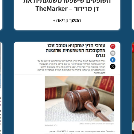
השופטים שישפטו משמעתית את
דן מרידור – TheMarker
המשך קריאה »