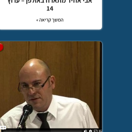
אבי אוזיד מתארח באולפן – ערוץ
14
המשך קריאה »